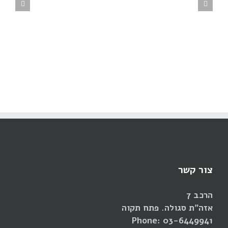
סיר מתהפך אוט' עם בוחש
80 ליטר חימום עקיף
חשמל
צור קשר
הרכב 7
אזה"ת סגולה. פתח תקוה
Phone: 03-6449941