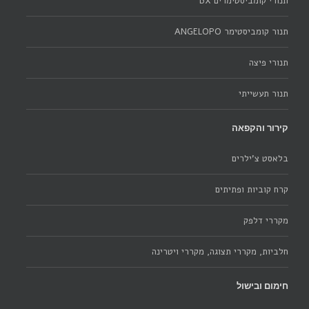
תנורי קומביסטימרים BX
תנור קומביסטימר ANGELOPO
תנורי פיצה
תנור תעשייתי
קירור והקפאה
בלאסט צ'ילרים
קרח קוביות ופתיתים
מקררי דלפק
חלביות, מקררי תצוגה, מקררי ויטרינה
חימום ובישול