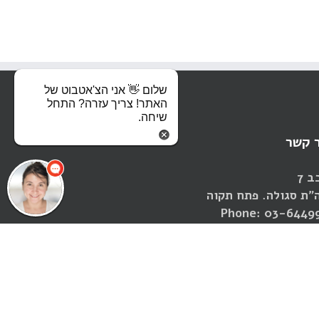
שלום 👋 אני הצ'אטבוט של
האתר! צריך עזרה? התחל
שיחה.
 קשר
ב 7
"ת סגולה. פתח תקוה
Phone: 03-6449
Fax: 03-6449
Email:
warulker@gmail.