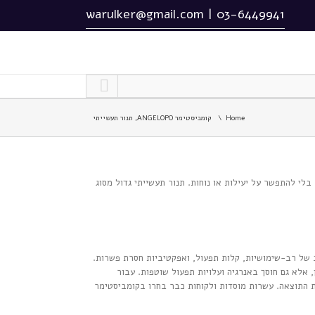
warulker@gmail.com
|
03-6449941
Home
קומביסטימר ANGELOPO, תנור תעשייתי
לי להתפשר על יעילות או נוחות. תנור תעשייתי גדול מסוג
ציע שילוב של רב-שימושיות, קלות תפעול, ואפקטיביות חסרת פשרות.
סך זמן, אלא גם חוסך באנרגיה ועלויות תפעול שוטפות. עבור
ות התוצאה. עשרות מוסדות ולקוחות כבר בחרו בקומביסטימר