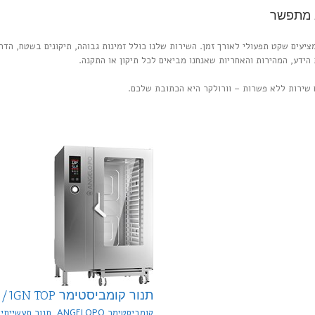
א מתפשר
מציעים שקט תפעולי לאורך זמן. השירות שלנו כולל זמינות גבוהה, תיקונים בשטח, הד
הידע, המהירות והאחריות שאנחנו מביאים לכל תיקון או התקנה.
 שירות ללא פשרות – וורולקר היא הכתובת שלכם.
קומביסטימר US
תנור קומביסטימר 20X2/1GN TOP
קומביסטימר ANGELOPO, תנור תעשייתי
,