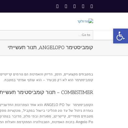
פתח סרגל נגישות
Go to...
קומביסטימר ANGELOPO, תנור תעשייתי
במטבחים מקצועיים, הזמן, הדיוק והאמינות הם גורמים קריטיי
קומביסטימר הוא לא רק מכשיר – הוא שותף אמיתי במטבח.
COMBISTIMER – תנור קומביסטימר תעשייתי שמגדיר מחדש את הסטנדרט
הקומביסטימר של ANGELO PO הוא א
בעזרת ניהול של עד 20 תהליכי בישול במקבי
מטבחים מוסדיים, קייטרינג, מסעדות ובתי מלון, מדובר בפתרו
Angelo Po בזכות האמינות, הטכנולוגיה המתקדמת והעלות המשתלמת לאורך זמן – והוא ממשיך להוביל כפתרון המוביל בתחום.