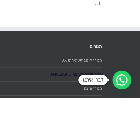
[…]
תנורים
תנורי קומביסטימרים BX
תנור קומביסטימר ANGELOPO
דברו איתנו
תנורי פיצה
תנור תעשייתי