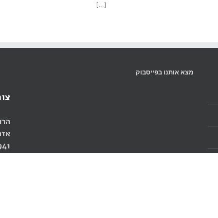
[…]
מצא אותנו בפייסבוק
צור
הרכ
אזה
941
931
com