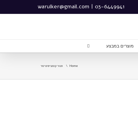
warulker@gmail.com
|
03-6449941
מוצרים במבצע
Home
תנור קומביסטימר
קומביסטימר 6 תבניות CMP חשמל