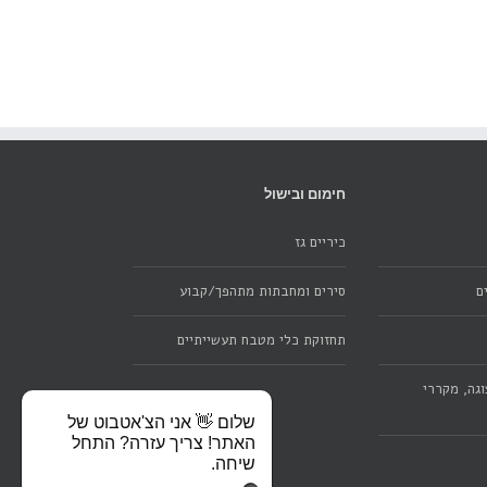
חימום ובישול
כיריים גז
ם
סירים ומחבתות מתהפך/קבוע
תחזוקת כלי מטבח תעשייתיים
גה, מקררי
שלום 👋 אני הצ'אטבוט של
האתר! צריך עזרה? התחל
שיחה.