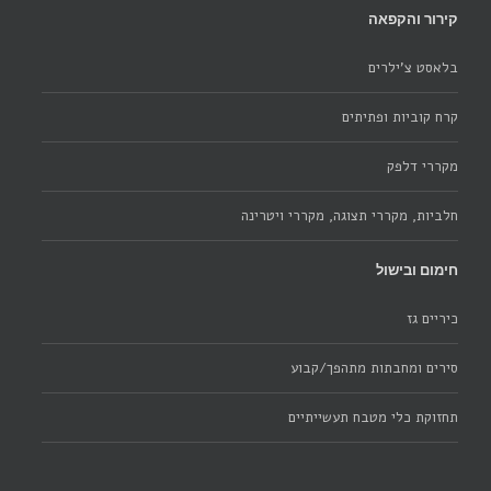
קירור והקפאה
בלאסט צ'ילרים
קרח קוביות ופתיתים
מקררי דלפק
חלביות, מקררי תצוגה, מקררי ויטרינה
חימום ובישול
כיריים גז
סירים ומחבתות מתהפך/קבוע
תחזוקת כלי מטבח תעשייתיים