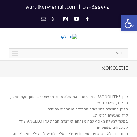
warulker@gmail.com
|
03-6449941
פתח סרגל נגישות
Go to...
MONOLITHE
ליין MONOLITHE הוא הפתרון המושלם עבור מי שמחפש חוסן מקסימאלי,
היגיינה, עיצוב ויופי
הליין המושלם למטבחים מרכזיים ומטבחים פתוחים.
ליין שמגשים חלומות…
במשך למעלה מ-90 שנה מפתחת ומייצרת חברת ANGELO PO ציוד
למטבחים מקצועיים
וכיום מובילה בשוק עם מוצרים עמידים, קלים לתפעול, יעילים ואסתטיים.